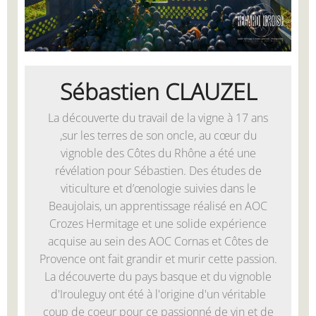
Sébastien CLAUZEL
La découverte du travail de la vigne à 17 ans
,sur les terres de son oncle, au cœur du
vignoble des Côtes du Rhône a été une
révélation pour Sébastien. Des études de
viticulture et d’œnologie suivies dans le
Beaujolais, un apprentissage réalisé en AOC
Crozes Hermitage et une solide expérience
acquise au sein des AOC Cornas et Côtes de
Provence ont fait grandir et murir cette passion.
La découverte du pays basque et du vignoble
d'Irouleguy ont été à l'origine d'un véritable
coup de coeur pour ce passionné de vin et de