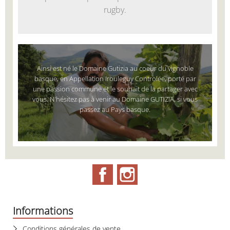
rugby.
Ainsi est né le Domaine Gutizia au coeur du vignoble
basque, en Appellation Irouleguy Controlée, porté par
une passion commune et le souhait de la partager avec
vous. N'hésitez pas à venir au Domaine GUTIZIA, si vous
passez au Pays basque.
Facebook
Instagram
Informations
Conditions générales de vente